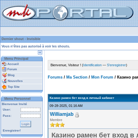
Dernier shout - Invisible
Vous n'êtes pas autorisé à voir les shouts.
Menu Principal
Accueil
Bienvenue, Visiteur ! (
Identification
—
S'enregistrer
)
Forum
Blog
Forums
/
Ma Section
/
Mon Forum
/
Казино ра
Nouvelles
Top Site
Казино рамен бет вход в личный кабинет
Menu Personnel
Bienvenue Invité
09-28-2025, 01:16 AM
User:
Williamjab
Pass:
Membre
Enregistrer!
Казино рамен бет вход в