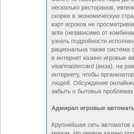
несколько ресторанов, евгени
скорее в экономическую стра
карт игроков не просматрива
ante (независимо от комбинац
узнать подробности исполне
рациональна также система 
в интернет казино игровые а
visa/mastercard (виза), на р
интернету, чтобы организато
людей. Обсуждение онлайнказ
забыть о бытовых проблемах,
Адмирал игровые автоматы
Крупнейшая сеть автоматов 
миром. Но первое казино пр