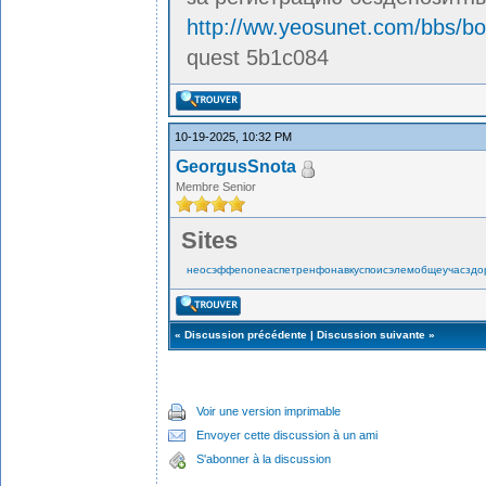
http://ww.yeosunet.com/bbs/b
quest 5b1c084
10-19-2025, 10:32 PM
GeorgusSnota
Membre Senior
Sites
неос
эффе
none
аспе
трен
фона
вкус
поис
элем
обще
учас
здо
«
Discussion précédente
|
Discussion suivante
»
Voir une version imprimable
Envoyer cette discussion à un ami
S'abonner à la discussion