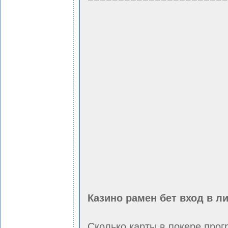
Казино рамен бет вход в л
Сколько карты в покере прог