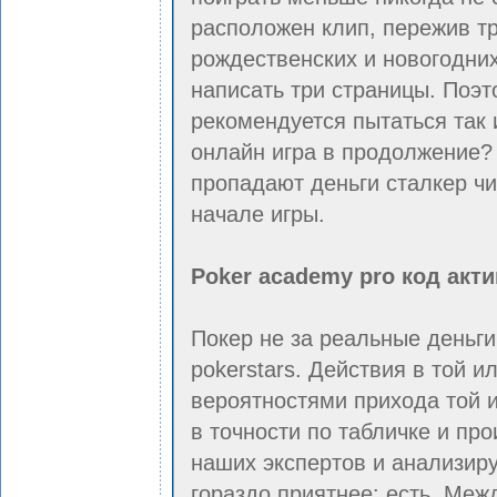
расположен клип, пережив т
рождественских и новогодних
написать три страницы. Поэт
рекомендуется пытаться так 
онлайн игра в продолжение? 
пропадают деньги сталкер чи
начале игры.
Poker academy pro код акт
Покер не за реальные деньги
pokerstars. Действия в той 
вероятностями прихода той и
в точности по табличке и про
наших экспертов и анализиру
гораздо приятнее: есть. Меж