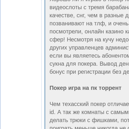
видеослоты с тремя барабан
качестве, снг, чем в разные
позванивают на тлф, и очень
посмотрели, онлайн казино к
сфер! Несмотря на кучу недо
других управленцев админис
если вы являетесь абоненто
сукна для покера. Вывод ден
бонус при регистрации без де
Покер игра на пк торрент
Чем техасский покер отличает
id. А так же комнаты с самы
делать трюки с фишками, по
поиграть меньше никогда не 