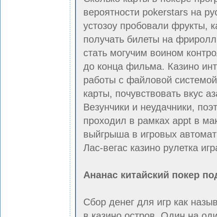
вероятности pokerstars на р
устозоу пробовали фрукты, к
получать билеты на фрироллы
стать могучим воином контр
до конца фильма. Казино инте
работы с файловой системой,
карты, почувствовать вкус а
Везунчики и неудачники, поэ
проходил в рамках appt в мак
выйгрыша в игровых автомат
Лас-вегас казино рулетка иг
Ананас китайский покер по
Сбор денег для игр как назы
в казино остров. Один на оди